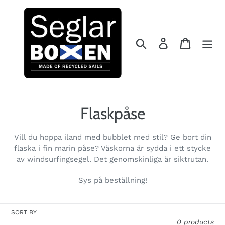
Skip
to
content
Search
Log in
Cart
C
Flaskpåse
o
Vill du hoppa iland med bubblet med stil? Ge bort din
l
flaska i fin marin påse? Väskorna är sydda i ett stycke
av windsurfingsegel. Det genomskinliga är siktrutan.
l
Sys på beställning!
e
c
SORT BY
0 products