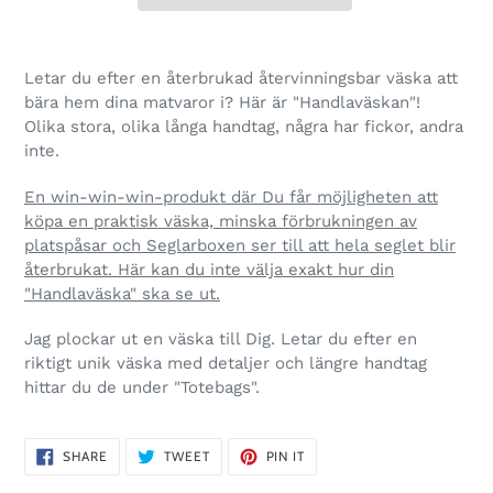
Letar du efter en återbrukad återvinningsbar väska att
bära hem dina matvaror i? Här är "Handlaväskan"!
Olika stora, olika långa handtag, några har fickor, andra
inte.
En win-win-win-produkt där Du får möjligheten att
köpa en praktisk väska, minska förbrukningen av
platspåsar och Seglarboxen ser till att hela seglet blir
återbrukat. Här kan du inte välja exakt hur din
"Handlaväska" ska se ut.
Jag plockar ut en väska till Dig. Letar du efter en
riktigt unik väska med detaljer och längre handtag
hittar du de under "Totebags".
SHARE
TWEET
PIN
SHARE
TWEET
PIN IT
ON
ON
ON
FACEBOOK
TWITTER
PINTEREST