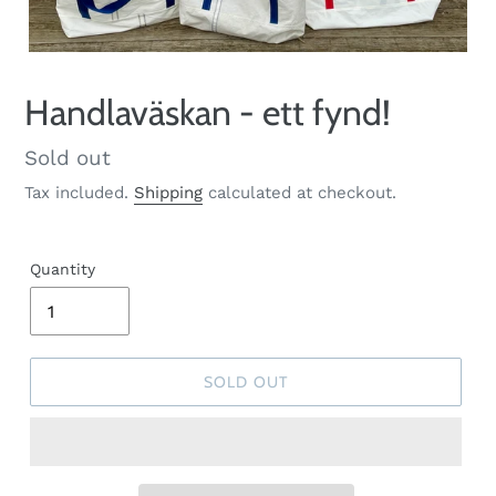
Handlaväskan - ett fynd!
Regular
Sold out
price
Tax included.
Shipping
calculated at checkout.
Quantity
SOLD OUT