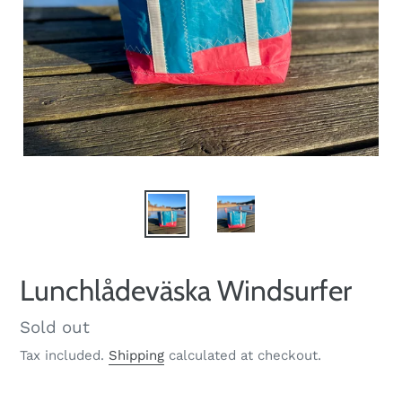
Lunchlådeväska Windsurfer
Regular
Sold out
price
Tax included.
Shipping
calculated at checkout.