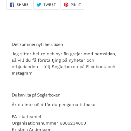
SHARE
TWEET
PIN
SHARE
TWEET
PIN IT
ON
ON
ON
FACEBOOK
TWITTER
PINTEREST
Det kommer nytt hela tiden
Jag sitter hellre och syr än grejar med hemsidan,
så vill du få första tjing på nyheter och
erbjudanden - följ Seglarboxen på Facebook och
Instagram
Du kan lita på Seglarboxen
Är du inte nöjd får du pengarna tillbaka
FA-skattsedel
Organisationsnummer 6806234800
Kristina Andersson